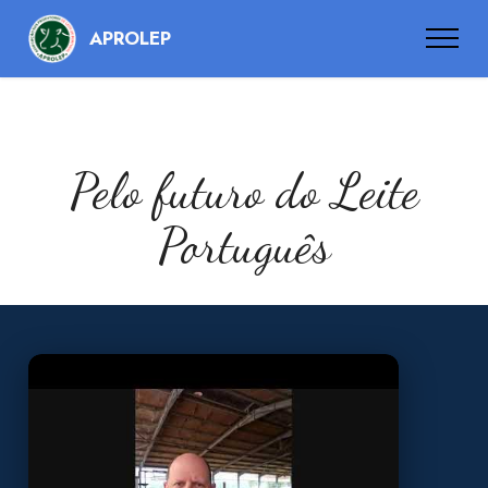
APROLEP
Pelo futuro do Leite
Português