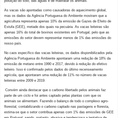
poluição do solo, das águas e de maltratar os animais.
As vacas são apontadas como causadoras do aquecimento global,
mas os dados da Agência Portuguesa do Ambiente mostram que a
agricultura representa apenas 10% da emissão de Gazes de Efeito de
Estufa (GEE), metade dos quais na pecuária. As vacas leiteiras são
apenas 16% do total de bovinos existentes em Portugal, pelo que as
emissões do setor devem representar menos de 1% das emissões do
nosso país.
No caos específico das vacas leiteiras, os dados disponibilizados pela
Agência Portuguesa do Ambiente apontaram uma redução de 18% da
emissão de metano entre 1990 e 2017, devido à redução do efetivo
leiteiro. Isso é confirmado pelos dados do último recenseamento
agrícola, que apontaram uma redução de 11% no número de vacas
leiteiras entre 2009 e 2019.
Convém ainda destacar que o carbono libertado pelos animais faz
parte de um ciclo e foi antes captado pelas plantas com que os
animais se alimentam. Fazendo o balanço de todo o complexo agro-
florestal, contabilizando o carbono captado nas pastagens e floresta,
estima-se que o setor contribua apenas com 1% das emissões de GEE
em Portugal, sendo, portanto, abusiva e tendenciosa a tentativa de