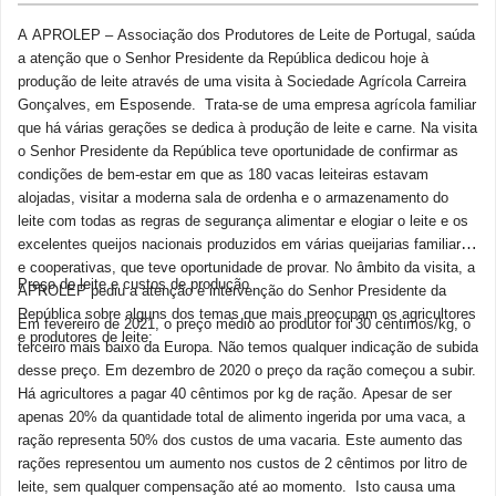
A APROLEP – Associação dos Produtores de Leite de Portugal, saúda
a atenção que o Senhor Presidente da República dedicou hoje à
produção de leite através de uma visita à Sociedade Agrícola Carreira
Gonçalves, em Esposende. Trata-se de uma empresa agrícola familiar
que há várias gerações se dedica à produção de leite e carne. Na visita
o Senhor Presidente da República teve oportunidade de confirmar as
condições de bem-estar em que as 180 vacas leiteiras estavam
alojadas, visitar a moderna sala de ordenha e o armazenamento do
leite com todas as regras de segurança alimentar e elogiar o leite e os
excelentes queijos nacionais produzidos em várias queijarias familiares
e cooperativas, que teve oportunidade de provar. No âmbito da visita, a
Preço do leite e custos de produção
APROLEP pediu a atenção e intervenção do Senhor Presidente da
República sobre alguns dos temas que mais preocupam os agricultores
Em fevereiro de 2021, o preço médio ao produtor foi 30 cêntimos/kg, o
e produtores de leite:
terceiro mais baixo da Europa. Não temos qualquer indicação de subida
desse preço. Em dezembro de 2020 o preço da ração começou a subir.
Há agricultores a pagar 40 cêntimos por kg de ração. Apesar de ser
apenas 20% da quantidade total de alimento ingerida por uma vaca, a
ração representa 50% dos custos de uma vacaria. Este aumento das
rações representou um aumento nos custos de 2 cêntimos por litro de
leite, sem qualquer compensação até ao momento. Isto causa uma