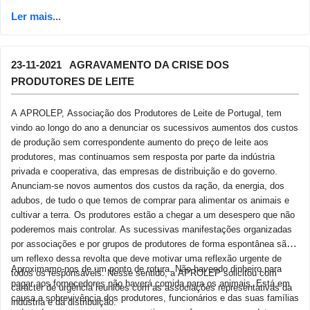
23-11-2021 AGRAVAMENTO DA CRISE DOS
PRODUTORES DE LEITE
A APROLEP, Associação dos Produtores de Leite de Portugal, tem
vindo ao longo do ano a denunciar os sucessivos aumentos dos custos
de produção sem correspondente aumento do preço de leite aos
produtores, mas continuamos sem resposta por parte da indústria
privada e cooperativa, das empresas de distribuição e do governo.
Anunciam-se novos aumentos dos custos da ração, da energia, dos
adubos, de tudo o que temos de comprar para alimentar os animais e
cultivar a terra. Os produtores estão a chegar a um desespero que não
poderemos mais controlar. As sucessivas manifestações organizadas
por associações e por grupos de produtores de forma espontânea são
um reflexo dessa revolta que deve motivar uma reflexão urgente de
Aproximamo-nos de um ponto de rotura. Não havendo dinheiro para
todos os responsáveis. Nesse sentido, a APROLEP solicitou com
pagar aos fornecedores não haverá comida para os animais. Está em
carácter de urgência reuniões com as associações representativas da
causa a sobrevivência dos produtores, funcionários e das suas famílias
indústria e da distribuição.