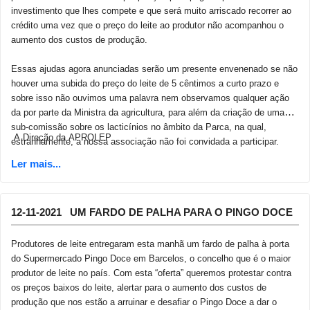
investimento que lhes compete e que será muito arriscado recorrer ao
crédito uma vez que o preço do leite ao produtor não acompanhou o
aumento dos custos de produção.
Essas ajudas agora anunciadas serão um presente envenenado se não
houver uma subida do preço do leite de 5 cêntimos a curto prazo e
sobre isso não ouvimos uma palavra nem observamos qualquer ação
da por parte da Ministra da agricultura, para além da criação de uma
sub-comissão sobre os lacticínios no âmbito da Parca, na qual,
A Direção da APROLEP
estranhamente, a nossa associação não foi convidada a participar.
12-11-2021 UM FARDO DE PALHA PARA O PINGO DOCE
Produtores de leite entregaram esta manhã um fardo de palha à porta
do Supermercado Pingo Doce em Barcelos, o concelho que é o maior
produtor de leite no país. Com esta “oferta” queremos protestar contra
os preços baixos do leite, alertar para o aumento dos custos de
produção que nos estão a arruinar e desafiar o Pingo Doce a dar o